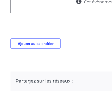
Visite de Dr Michael et 
Cet évènemen
31 octobre 2022
Ajouter au calendrier
Partagez sur les réseaux :