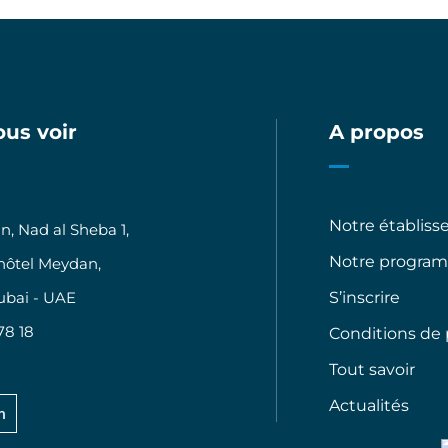
ous voir
A propos
Notre établis
, Nad al Sheba 1,
Notre progra
'hôtel Meydan,
ubai - UAE
S’inscrire
78 18
Conditions de
Tout savoir
Actualités
n