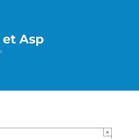
 et Asp
p
×